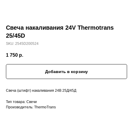
Свеча накаливания 24V Thermotrans
25/45D
SKU:
2545D200524
1 750
р.
Добавить в корзину
Свеча (штифт) накаливания 24В 25Д/45Д
Тип товара: Свечи
Производитель: ThermoTrans